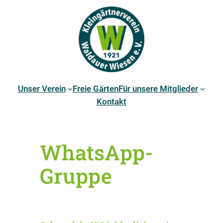
Direkt
zum
Inhalt
wechseln
Unser Verein
Freie Gärten
Für unsere Mitglieder
Kontakt
WhatsApp-
Gruppe